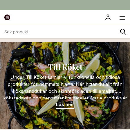
Sök
Till Köket
produkt
Till Köket
Under Till Köket samlar vi funktionella och tidlösa
produkter för hemmets hjärta. Här hittar du allt från
kökshanddukar och skinnförkläden till emaljfat,
köksredskap och genomtänkta detaljer. Varje produkt är
Läs mer
vald med fokus på kvalitet, hållbarhet och design – för
ett kök som fungerar lika bra till vardags som när det är
dags att bjuda in.