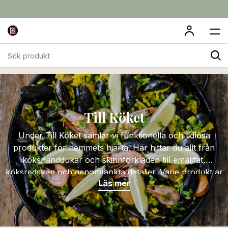
Sök
Till Köket
produkt
Till Köket
Under Till Köket samlar vi funktionella och tidlösa
produkter för hemmets hjärta. Här hittar du allt från
kökshanddukar och skinnförkläden till emaljfat,
köksredskap och genomtänkta detaljer. Varje produkt är
Läs mer
vald med fokus på kvalitet, hållbarhet och design – för
ett kök som fungerar lika bra till vardags som när det är
dags att bjuda in.