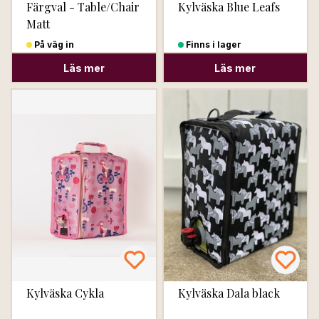
Färgval - Table/Chair
Kylväska Blue Leafs
Matt
På väg in
Finns i lager
Läs mer
Läs mer
Kylväska Cykla
Kylväska Dala black