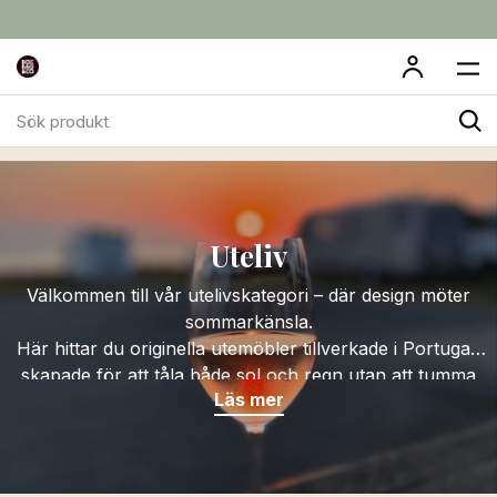
Sök
Uteliv
produkt
Uteliv
Välkommen till vår utelivskategori – där design möter
sommarkänsla.
Här hittar du originella utemöbler tillverkade i Portugal,
skapade för att tåla både sol och regn utan att tumma
Läs mer
på stil eller komfort.
Upptäck vår egna innovation – kylväskan för boxvin,
perfekt till picknick, båt, strand eller poolkant.
Kombinera med hållbara plastglas i elegant design och