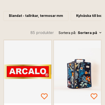
uppladdningsbara lampor som skapar magiskt kvällsljus
– oavsett var du befinner dig.
Blandat - tallrikar, termosar mm
Kylväska till boxv
85 produkter
Sortera på:
Sortera på